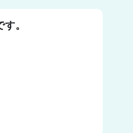
です。
）